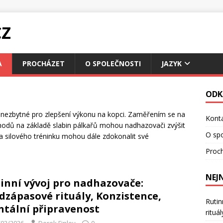
CZ
A
PROCHÁZET
O SPOLEČNOSTI
JAZYK
ODK
je nezbytné pro zlepšení výkonu na kopci. Zaměřením se na
Konta
hodů na základě slabin pálkařů mohou nadhazovači zvýšit
O spo
 a silového tréninku mohou dále zdokonalit své
Proc
NEJ
inní vývoj pro nadhazovače:
dzápasové rituály, Konzistence,
Rutin
tální připravenost
rituá