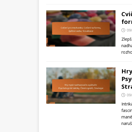
Cvi
for
09
Zlepš
nadha
rozho
Hry
Psy
Str
09
Intri
fasci
manév
naruš