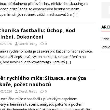
naci důkladného plánování hry, efektivního skautingu a
nosti přizpůsobit se dynamickým herním situacím.
pením silných stránek vašich nadhazovačů a
[…]
ARC
hanika fastballu: Úchop, Bod
lnění, Dokončení
Febr
/02/2026
Derek Finley
0
Janua
nika rychlého hodu je zásadní pro každého nadhazovače,
 se snaží zlepšit svůj výkon na kopci, se zaměřením na
, bod uvolnění a follow-through. Správný
[…]
ěr rychlého míče: Situace, analýza
kaře, počet nadhozů
/02/2026
Derek Finley
0
 rychlého míče v baseballu je kritickým aspektem
něným herními situacemi, analýzou pálkařů a počtem
zů. Pochopením těchto faktorů mohou nadhazovači činit