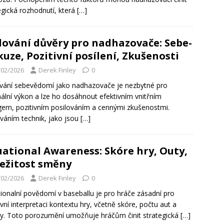
egická rozhodnutí, která
[…]
ování důvěry pro nadhazovače: Sebe-
kuze, Pozitivní posílení, Zkušenosti
/02/2026
Derek Finley
0
ání sebevědomí jako nadhazovače je nezbytné pro
ální výkon a lze ho dosáhnout efektivním vnitřním
gem, pozitivním posilováním a cennými zkušenostmi.
váním technik, jako jsou
[…]
uational Awareness: Skóre hry, Outy,
ežitost směny
/02/2026
Derek Finley
0
tionalní povědomí v baseballu je pro hráče zásadní pro
ivní interpretaci kontextu hry, včetně skóre, počtu aut a
. Toto porozumění umožňuje hráčům činit strategická
[…]