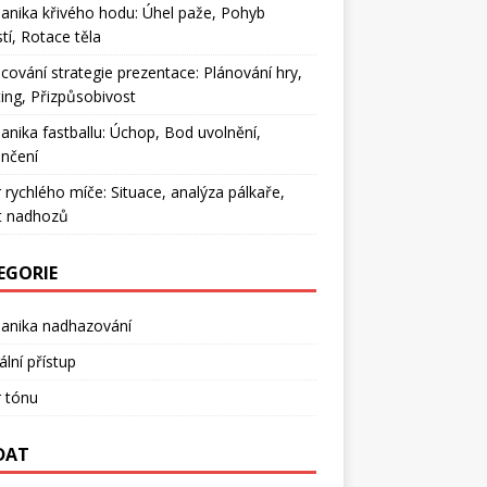
nika křivého hodu: Úhel paže, Pohyb
tí, Rotace těla
cování strategie prezentace: Plánování hry,
ing, Přizpůsobivost
nika fastballu: Úchop, Bod uvolnění,
nčení
 rychlého míče: Situace, analýza pálkaře,
t nadhozů
EGORIE
anika nadhazování
lní přístup
 tónu
DAT