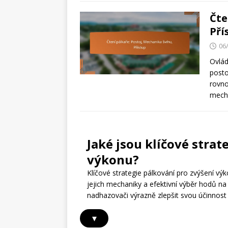
Čte
Pří
06
Ovlád
posto
rovno
mech
Jaké jsou klíčové strat
výkonu?
Klíčové strategie pálkování pro zvýšení vý
jejich mechaniky a efektivní výběr hodů n
nadhazovači výrazně zlepšit svou účinnost 
▾