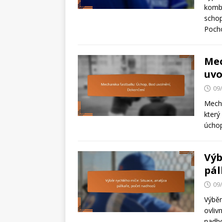
kombi
schop
Pocho
Mec
uvo
09
Mecha
který
úchop
Výb
pál
09
Výběr
ovliv
nadho