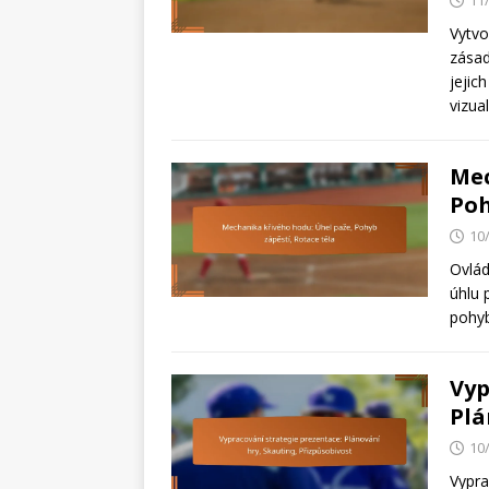
11
Vytvo
zásad
jejic
vizua
Mec
Poh
10
Ovlád
úhlu 
pohyb
Vyp
Plá
10
Vypra