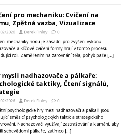
čení pro mechaniku: Cvičení na
mu, Zpětná vazba, Vizualizace
/02/2026
Derek Finley
0
ení mechaniky hodu je zásadní pro zvýšení výkonu
zovače a klíčové cvičení formy hrají v tomto procesu
dující roli. Zaměřením na zarovnání těla, pohyb paže
[…]
 mysli nadhazovače a pálkaře:
chologické taktiky, Čtení signálů,
ategie
/02/2026
Derek Finley
0
kátní psychologické hry mezi nadhazovači a pálkaři jsou
nující směsicí psychologických taktik a strategického
rování. Nadhazovači využívají zastrašování a klamání, aby
ili sebevědomí pálkaře, zatímco
[…]