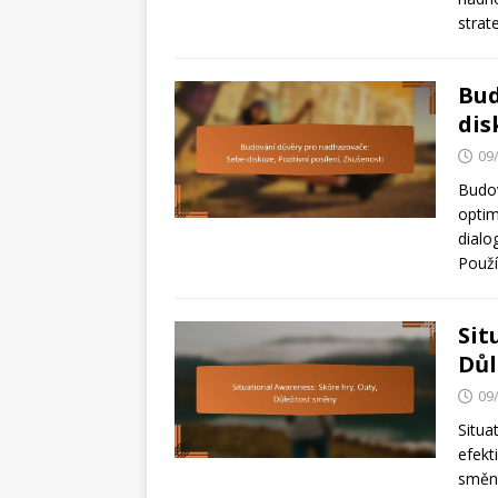
strat
Bud
dis
09
Budov
optim
dialo
Použí
Sit
Důl
09
Situa
efekt
směny