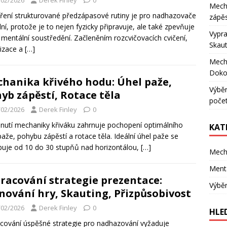
/02/2026
Derek Finley
0
Mecha
ření strukturované předzápasové rutiny je pro nadhazovače
zápěs
ní, protože je to nejen fyzicky připravuje, ale také zpevňuje
Vypra
h mentální soustředění. Začleněním rozcvičovacích cvičení,
Skaut
lizace a
[…]
Mecha
Doko
hanika křivého hodu: Úhel paže,
Výběr
yb zápěstí, Rotace těla
poče
/02/2026
Derek Finley
0
nutí mechaniky křiváku zahrnuje pochopení optimálního
KAT
paže, pohybu zápěstí a rotace těla. Ideální úhel paže se
uje od 10 do 30 stupňů nad horizontálou,
[…]
Mech
Mentá
racování strategie prezentace:
Výběr
nování hry, Skauting, Přizpůsobivost
/02/2026
Derek Finley
0
HLE
cování úspěšné strategie pro nadhazování vyžaduje