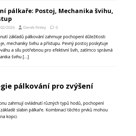
ní pálkaře: Postoj, Mechanika švihu,
stup
/02/2026
Derek Finley
0
nutí základů pálkování zahrnuje pochopení důležitosti
je, mechaniky švihu a přístupu. Pevný postoj poskytuje
váhu a sílu potřebnou pro efektivní švih, zatímco správná
anika švihu
[…]
egie pálkování pro zvýšení
konu zahrnují ovládnutí různých typů hodů, pochopení
a základě slabin pálkaře. Kombinací těchto prvků mohou
na kopci.