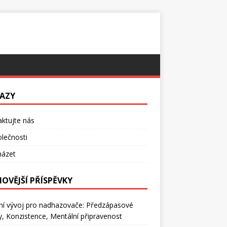
AZY
ktujte nás
lečnosti
házet
NOVĚJŠÍ PŘÍSPĚVKY
ní vývoj pro nadhazovače: Předzápasové
ly, Konzistence, Mentální připravenost