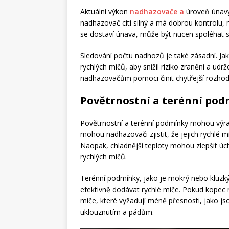
Aktuální výkon
nadhazovače a
úroveň únavy 
nadhazovač cítí silný a má dobrou kontrolu,
se dostaví únava, může být nucen spoléhat se 
Sledování počtu nadhozů je také zásadní. Ja
rychlých míčů, aby snížil riziko zranění a ud
nadhazovačům pomoci činit chytřejší rozhod
Povětrnostní a terénní po
Povětrnostní a terénní podmínky mohou výraz
mohou nadhazovači zjistit, že jejich rychlé míč
Naopak, chladnější teploty mohou zlepšit úc
rychlých míčů.
Terénní podmínky, jako je mokrý nebo kluzk
efektivně dodávat rychlé míče. Pokud kopec
míče, které vyžadují méně přesnosti, jako js
uklouznutím a pádům.