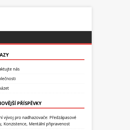
AZY
ktujte nás
lečnosti
házet
NOVĚJŠÍ PŘÍSPĚVKY
ní vývoj pro nadhazovače: Předzápasové
ly, Konzistence, Mentální připravenost