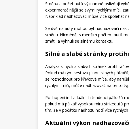
Směna a počet autů významně ovlivňují výb
experimentálnější se svými rychlými míči, zat
Například nadhazovač může více spoléhat na
Se dvěma auty mohou být nadhazovači nakloně
směnu. Nicméně, s menším počtem autů moh
zmátli a vyhnuli se silnému kontaktu.
Silné a slabé stránky proti
Analýza silných a slabých stránek protihráčo
Pokud má tým sestavu plnou silných pálkařů,
se rozhodnout pro křivkové míče, aby naruši
rychlými míči, může nadhazovač na tento typ
Pochopení individuálních tendencí pálkařů m
pokud má pálkař vysokou míru strikeoutů pr
tím, že v počátku nadhozu hodí více rychlých
Aktuální výkon nadhazovač