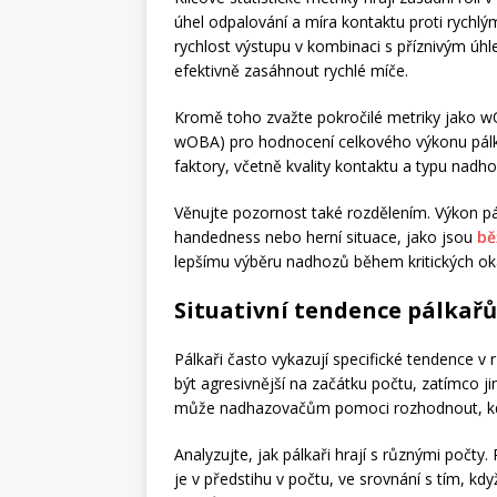
úhel odpalování a míra kontaktu proti ryc
rychlost výstupu v kombinaci s příznivým ú
efektivně zasáhnout rychlé míče.
Kromě toho zvažte pokročilé metriky jako 
wOBA) pro hodnocení celkového výkonu pálka
faktory, včetně kvality kontaktu a typu nadhoz
Věnujte pozornost také rozdělením. Výkon pá
handedness nebo herní situace, jako jsou
bě
lepšímu výběru nadhozů během kritických o
Situativní tendence pálkařů
Pálkaři často vykazují specifické tendence v 
být agresivnější na začátku počtu, zatímco jin
může nadhazovačům pomoci rozhodnout, kdy 
Analyzujte, jak pálkaři hrají s různými počt
je v předstihu v počtu, ve srovnání s tím, 