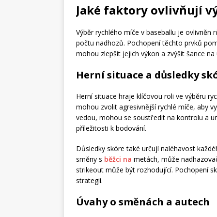
Jaké faktory ovlivňují v
Výběr rychlého míče v baseballu je ovlivněn r
počtu nadhozů. Pochopení těchto prvků pom
mohou zlepšit jejich výkon a zvýšit šance na
Herní situace a důsledky sk
Herní situace hraje klíčovou roli ve výběru 
mohou zvolit agresivnější rychlé míče, aby v
vedou, mohou se soustředit na kontrolu a u
příležitosti k bodování.
Důsledky skóre také určují naléhavost každé
směny s
běžci na
metách, může nadhazovač zv
strikeout může být rozhodující. Pochopení 
strategii.
Úvahy o směnách a autech