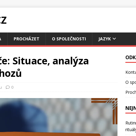
CZ
A
PROCHÁZET
O SPOLEČNOSTI
JAZYK
e: Situace, analýza
ODK
dhozů
Konta
O spo
u
0
Proc
NEJ
Rutin
rituá