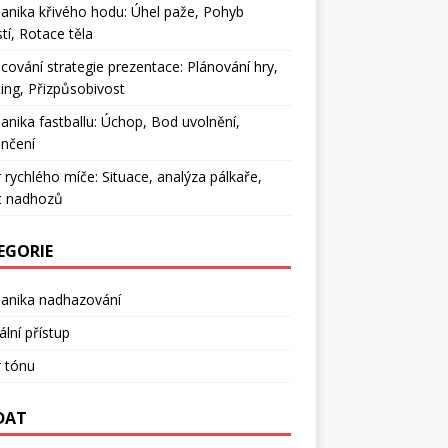
nika křivého hodu: Úhel paže, Pohyb
tí, Rotace těla
cování strategie prezentace: Plánování hry,
ing, Přizpůsobivost
nika fastballu: Úchop, Bod uvolnění,
nčení
 rychlého míče: Situace, analýza pálkaře,
t nadhozů
EGORIE
anika nadhazování
lní přístup
 tónu
DAT