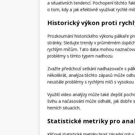
a situativních tendencí. Pochopení těchto 
o tom, kdy a jak efektivně využívat rychlé mí
Historický výkon proti ryc
Prozkoumání historického výkonu pálkaře pro
stránky. Sledujte trendy v průměrném úspěch
rychlým míčům. Tato data mohou naznačova
problémy s tímto typem nadhozu.
Zvažte předchozí setkání nadhazovače s pál
několikrát, analýza těchto zápasů může odhal
neustále problémy s rychlými míči s vysokou 
Využití video analýzy může také zlepšit poc
švihu a načasování může odhalit, jak dobře
herních situacích.
Statistické metriky pro ana
Klíčové statistické metriky hrají zásadní roli