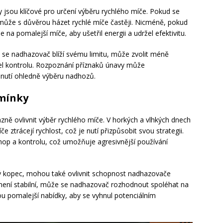
jsou klíčové pro určení výběru rychlého míče. Pokud se
 může s důvěrou házet rychlé míče častěji. Nicméně, pokud
na pomalejší míče, aby ušetřil energii a udržel efektivitu.
k se nadhazovač blíží svému limitu, může zvolit méně
ržel kontrolu. Rozpoznání příznaků únavy může
nutí ohledně výběru nadhozů.
dmínky
ně ovlivnit výběr rychlého míče. V horkých a vlhkých dnech
e ztrácejí rychlost, což je nutí přizpůsobit svou strategii.
hop a kontrolu, což umožňuje agresivnější používání
ý kopec, mohou také ovlivnit schopnost nadhazovače
 není stabilní, může se nadhazovač rozhodnout spoléhat na
ou pomalejší nabídky, aby se vyhnul potenciálním