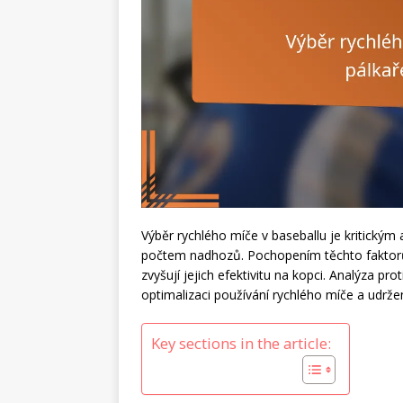
Výběr rychlého míče v baseballu je kritický
počtem nadhozů. Pochopením těchto faktorů 
zvyšují jejich efektivitu na kopci. Analýza p
optimalizaci používání rychlého míče a udrže
Key sections in the article: