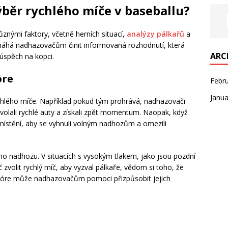
ýběr rychlého míče v baseballu?
ůznými faktory, včetně herních situací,
analýzy pálkařů
a
áhá nadhazovačům činit informovaná rozhodnutí, která
ARC
 úspěch na kopci.
óre
Febr
Janua
rychlého míče. Například pokud tým prohrává, nadhazovači
yvolali rychlé auty a získali zpět momentum. Naopak, když
místění, aby se vyhnuli volným nadhozům a omezili
ho nadhozu. V situacích s vysokým tlakem, jako jsou pozdní
olit rychlý míč, aby vyzval pálkaře, vědom si toho, že
skóre může nadhazovačům pomoci přizpůsobit jejich