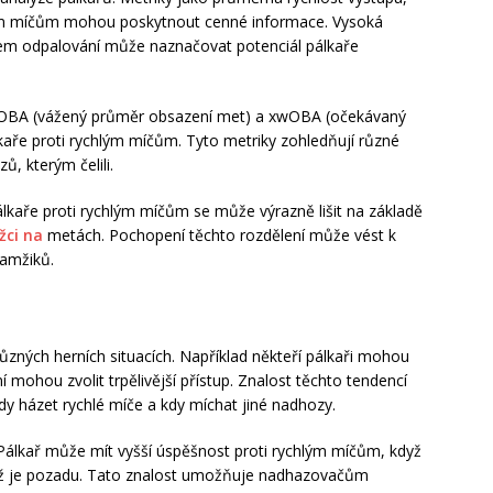
hlým míčům mohou poskytnout cenné informace. Vysoká
hlem odpalování může naznačovat potenciál pálkaře
wOBA (vážený průměr obsazení met) a xwOBA (očekávaný
ře proti rychlým míčům. Tyto metriky zohledňují různé
ů, kterým čelili.
lkaře proti rychlým míčům se může výrazně lišit na základě
žci na
metách. Pochopení těchto rozdělení může vést k
kamžiků.
různých herních situacích. Například někteří pálkaři mohou
í mohou zvolit trpělivější přístup. Znalost těchto tendencí
házet rychlé míče a kdy míchat jiné nadhozy.
y. Pálkař může mít vyšší úspěšnost proti rychlým míčům, když
když je pozadu. Tato znalost umožňuje nadhazovačům