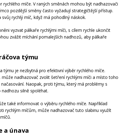
ěr rychlého míče. V raných směnách mohou být nadhazovači
ímco pozdější směny často vyžadují strategičtější přístup.
 svůj rychlý míč, když má pohodlný náskok.
ni vyzvat pálkaře rychlými míči, s cílem rychle ukončit
ou zvážit míchání pomalejších nadhozů, aby pálkaře
hráčova týmu
va týmu je nezbytná pro efektivní výběr rychlého míče.
 může nadhazovač zvolit šetření rychlými míči a místo toho
l načasování. Naopak, proti týmu, který má problémy s
 nadhozu silně spoléhat.
ůže také informovat o výběru rychlého míče. Například
oti rychlým míčům, může nadhazovač tuto slabinu využít
 míčů.
e a únava