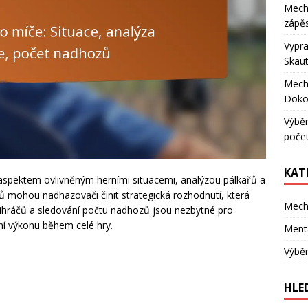
Mecha
zápěs
Vypra
Skaut
Mecha
Doko
Výběr
poče
KAT
m aspektem ovlivněným herními situacemi, analýzou pálkařů a
mohou nadhazovači činit strategická rozhodnutí, která
Mech
rotihráčů a sledování počtu nadhozů jsou nezbytné pro
ní výkonu během celé hry.
Mentá
Výběr
HLE