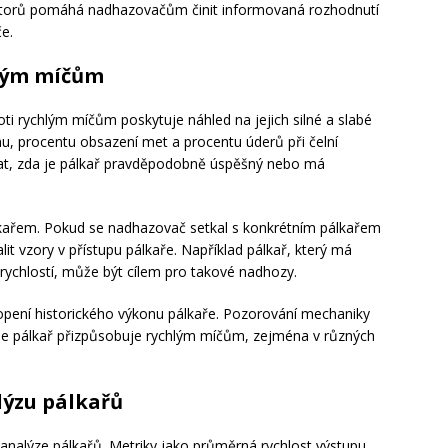
faktorů pomáhá nadhazovačům činit informovaná rozhodnutí
če.
hlým míčům
ti rychlým míčům poskytuje náhled na jejich silné a slabé
u, procentu obsazení met a procentu úderů při čelní
t, zda je pálkař pravděpodobně úspěšný nebo má
kařem. Pokud se nadhazovač setkal s konkrétním pálkařem
it vzory v přístupu pálkaře. Například pálkař, který má
rychlostí, může být cílem pro takové nadhozy.
hopení historického výkonu pálkaře. Pozorování mechaniky
 se pálkař přizpůsobuje rychlým míčům, zejména v různých
lýzu pálkařů
 v analýze pálkařů. Metriky jako průměrná rychlost výstupu,