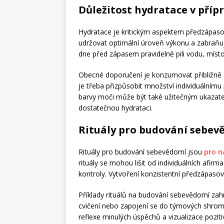
Důležitost hydratace v příp
Hydratace je kritickým aspektem předzápas
udržovat optimální úroveň výkonu a zabraňu
dne před zápasem pravidelně pili vodu, místo
Obecné doporučení je konzumovat přibližně 
je třeba přizpůsobit množství individuální
barvy moči může být také užitečným ukazatel
dostatečnou hydrataci.
Rituály pro budování sebev
Rituály pro budování sebevědomí jsou
pro 
rituály se mohou lišit od individuálních afirm
kontroly. Vytvoření konzistentní předzápasov
Příklady rituálů na budování sebevědomí zahr
cvičení nebo zapojení se do týmových shrom
reflexe minulých úspěchů a vizualizace pozitiv