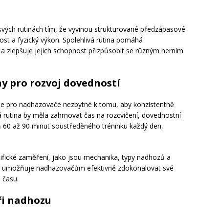
svých rutinách tím, že vyvinou strukturované předzápasové
enost a fyzický výkon. Spolehlivá rutina pomáhá
a zlepšuje jejich schopnost přizpůsobit se různým herním
y pro rozvoj dovedností
je pro nadhazovače nezbytné k tomu, aby konzistentně
á rutina by měla zahrnovat čas na rozcvičení, dovednostní
oň 60 až 90 minut soustředěného tréninku každý den,
cifické zaměření, jako jsou mechanika, typy nadhozů a
tup umožňuje nadhazovačům efektivně zdokonalovat své
 času.
ři nadhozu