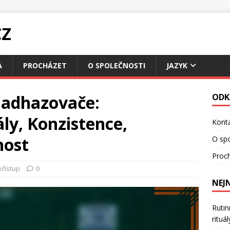
CZ
A
PROCHÁZET
O SPOLEČNOSTI
JAZYK
nadhazovače:
ODK
ly, Konzistence,
Konta
nost
O spo
Proc
přístup
0
NEJ
Rutin
rituá