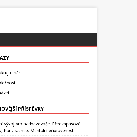
AZY
ktujte nás
lečnosti
házet
NOVĚJŠÍ PŘÍSPĚVKY
ní vývoj pro nadhazovače: Předzápasové
ly, Konzistence, Mentální připravenost