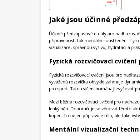
Jaké jsou účinné předzá
Účinné předzápasové rituály pro nadhazovače 
připravenost, tak mentální soustředění. Tyto
vizualizace, správnou výživu, hydrataci a pr
Fyzická rozcvičovací cvičení
Fyzická rozcvičovací cvičení jsou pro nadhazo
vyvážená rozcvička obvykle zahrnuje dynami
pro sport. Tato cvičení pomáhají zvyšovat prok
Mezi běžná rozcvičovací cvičení pro nadhazo
lehký běh. Doporučuje se věnovat těmto akti
kopec. To nejen připravuje tělo, ale také vytv
Mentální vizualizační techn