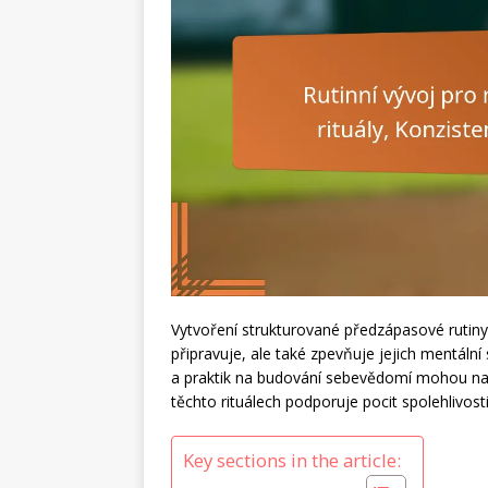
Vytvoření strukturované předzápasové rutiny
připravuje, ale také zpevňuje jejich mentální
a praktik na budování sebevědomí mohou nadh
těchto rituálech podporuje pocit spolehlivost
Key sections in the article: