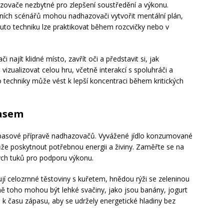
azovače nezbytné pro zlepšení soustředění a výkonu.
ích scénářů mohou nadhazovači vytvořit mentální plán,
Tuto techniku lze praktikovat během rozcvičky nebo v
i najít klidné místo, zavřít oči a představit si, jak
izualizovat celou hru, včetně interakcí s spoluhráči a
o techniky může vést k lepší koncentraci během kritických
pasem
dzápasové přípravě nadhazovačů. Vyvážené jídlo konzumované
ůže poskytnout potřebnou energii a živiny. Zaměřte se na
vých tuků pro podporu výkonu.
jí celozrnné těstoviny s kuřetem, hnědou rýži se zeleninou
mě toho mohou být lehké svačiny, jako jsou banány, jogurt
 k času zápasu, aby se udržely energetické hladiny bez