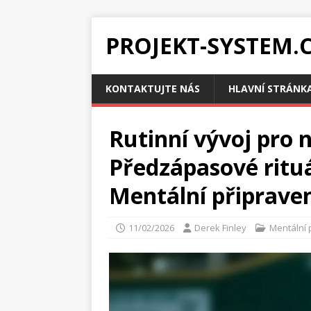
PROJEKT-SYSTEM.
KONTAKTUJTE NÁS
HLAVNÍ STRÁNK
Rutinní vývoj pro 
Předzápasové rituá
Mentální připrave
11/02/2026
Derek Finley
Mentální 