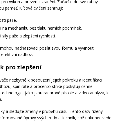
 pro výkon a prevenci zranění. Zařaďte do své rutiny
u paměť. Klíčová cvičení zahrnují:
osti paže.
 na mechaniku bez tlaku herních podmínek.
íly paže a zlepšení rychlosti.
omohou nadhazovači posílit svou formu a vyvinout
 efektivní nadhoz.
k pro zlepšení
ače nezbytné k posouzení jejich pokroku a identifikaci
adhozu, spin rate a procento strike poskytují cenné
technologie, jako jsou radarové pistole a video analýza, k
.
iky a sledujte změny v průběhu času. Tento daty řízený
formované úpravy svých rutin a technik, což nakonec vede