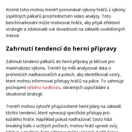
Kromě toho mohou trenéři porovnávat výkony hráčů s výkony
úspěšných pálkařů prostřednictvím video analýzy. Toto
benchmarkování může motivovat hráče, aby přijali efektivní
strategie a zdokonalili své dovednosti na základě osvědčených
metod.
Zahrnutí tendencí do herní přípravy
Zahrnutí tendencí pálkařů do herní přípravy je klíčové pro
maximalizaci výkonu. Trenéři by měli analyzovat data o
protivnících nadhazovačích a polech, aby identifikovali vzory,
které mohou informovat přístupy hráčů na pálce. To zahrnuje
pochopení
výběru nadhozu
, obranných uspořádání a
situational strategií.
Trenéři mohou vytvořit přizpůsobené herní plány na základě
těchto tendencí, které vymezují specifické přístupy pro
každého hráče. Například pokud nadhazovač často hází
breaking balls v určitých počtech, mohou hráči upravit svůj