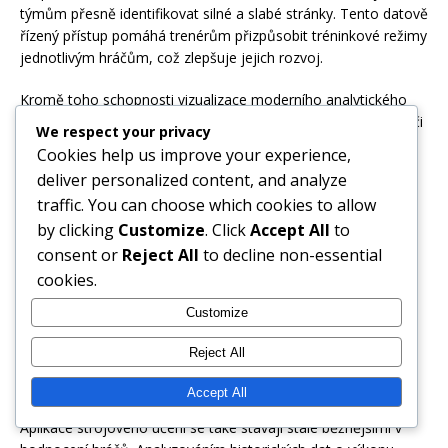
týmům přesně identifikovat silné a slabé stránky. Tento datově
řízený přístup pomáhá trenérům přizpůsobit tréninkové režimy
jednotlivým hráčům, což zlepšuje jejich rozvoj.
Kromě toho schopnosti vizualizace moderního analytického
softwaru umožňují jasnější komunikaci zjištění. Trenéři a hráči
We respect your privacy
mohou snadno interpretovat složitá data prostřednictvím
Cookies help us improve your experience,
grafů a diagramů, což usnadňuje pochopení trendů výkonu a
deliver personalized content, and analyze
provádění úprav.
traffic. You can choose which cookies to allow
Nové technologie v hodnocení hráčů
by clicking
Customize
. Click
Accept All
to
consent or
Reject All
to decline non-essential
Nové technologie, jako jsou nositelné zařízení a strojové
cookies.
učení, dále pokročují analýzu pálkařů. Nositelné technologie
Customize
mohou sledovat biomechaniku hráče v reálném čase,
poskytující poznatky o jejich fyzickém stavu a efektivitě švihu.
Reject All
Tato data mohou být neocenitelná pro prevenci zranění a
zlepšení výkonu.
Accept All
Aplikace strojového učení se také stávají stále běžnějšími v