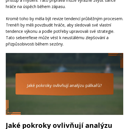
přístup a myšlení. Tato příprava může výrazně zvýšit šance
hráče na úspěch během zápasu.
Kromě toho by měla být revize tendencí průběžným procesem.
Trenéři by měli povzbudit hráče, aby sledovali své vlastní
tendence výkonu a podle potřeby upravovali své strategie.
Tato sebereflexe může vést k neustálému zlepšování a
přizpůsobivosti během sezóny.
Jaké pokroky ovlivňují analýzu