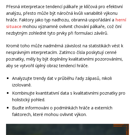
Přesná interpretace tendencí pálkaře je klíčová pro efektivní
analýzu, přesto může být náročná kvůli variabilitě výkonu
hráče. Faktory jako typ nadhozu, obranná uspořádání a
herní
situace
mohou významně ovlivnit chování pálkaře, což činí
nezbytným zohlednit tyto prvky při formulaci závěrů.
Kromě toho může nadměrná závislost na statistikách vést k
nesprávným interpretacím. Zatímco čísla poskytují cenné
poznatky, měly by být doplněny kvalitativními pozorováními,
aby se vytvořil úplný obraz tendencí hráče.
Analyzujte trendy dat v průběhu řady zápasů, nikoli
izolovaně.
Kombinujte kvantitativní data s kvalitativními poznatky pro
holistický pohled.
Buďte informováni o podmínkách hráče a externích
faktorech, které mohou ovlivnit výkon.