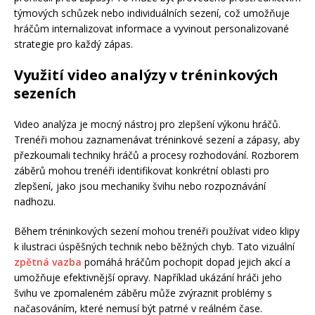
týmových schůzek nebo individuálních sezení, což umožňuje
hráčům internalizovat informace a vyvinout personalizované
strategie pro každý zápas.
Využití video analýzy v tréninkových
sezeních
Video analýza je mocný nástroj pro zlepšení výkonu hráčů.
Trenéři mohou zaznamenávat tréninkové sezení a zápasy, aby
přezkoumali techniky hráčů a procesy rozhodování. Rozborem
záběrů mohou trenéři identifikovat konkrétní oblasti pro
zlepšení, jako jsou mechaniky švihu nebo rozpoznávání
nadhozu.
Během tréninkových sezení mohou trenéři používat video klipy
k ilustraci úspěšných technik nebo běžných chyb. Tato vizuální
zpětná vazba
pomáhá hráčům pochopit dopad jejich akcí a
umožňuje efektivnější opravy. Například ukázání hráči jeho
švihu ve zpomaleném záběru může zvýraznit problémy s
načasováním, které nemusí být patrné v reálném čase.