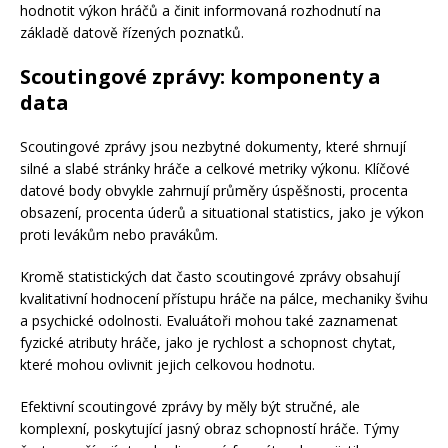
hodnotit výkon hráčů a činit informovaná rozhodnutí na
základě datově řízených poznatků.
Scoutingové zprávy: komponenty a
data
Scoutingové zprávy jsou nezbytné dokumenty, které shrnují
silné a slabé stránky hráče a celkové metriky výkonu. Klíčové
datové body obvykle zahrnují průměry úspěšnosti, procenta
obsazení, procenta úderů a situational statistics, jako je výkon
proti levákům nebo pravákům.
Kromě statistických dat často scoutingové zprávy obsahují
kvalitativní hodnocení přístupu hráče na pálce, mechaniky švihu
a psychické odolnosti. Evaluátoři mohou také zaznamenat
fyzické atributy hráče, jako je rychlost a schopnost chytat,
které mohou ovlivnit jejich celkovou hodnotu.
Efektivní scoutingové zprávy by měly být stručné, ale
komplexní, poskytující jasný obraz schopností hráče. Týmy