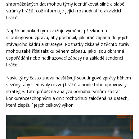
shromážděných dat mohou týmy identifikovat silné a slabé
stránky hráčů, což informuje jejich rozhodnutí o akvizicích
hráčů.
Například pokud tým zvažuje výměnu, přezkoumá
scoutingovou zprávu, aby pochopil, jak hráč zapadá do jejich
stávajícího kádru a strategie. Poznatky získané z těchto zpráv
mohou také řídit taktiku během zápasu, jako jsou obranná
uspořádání nebo nadhazovací zápasy na základě tendencí
hráče.
Navíc týmy často znovu navštěvují scoutingové zprávy během
sezóny, aby sledovaly rozvoj hráčů a podle toho upravovaly
strategie. Tato průběžná analýza pomáhá týmům zůstat
konkurenceschopnými a činit rozhodnutí založená na datech,
která zlepšují jejich celkový výkon.