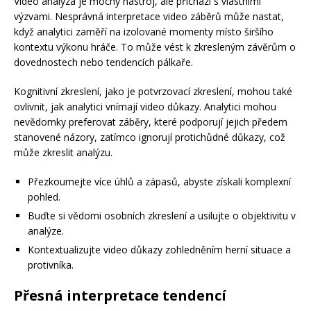
Video analýza je mocný nástroj, ale přichází s vlastními
výzvami. Nesprávná interpretace video záběrů může nastat,
když analytici zaměří na izolované momenty místo širšího
kontextu výkonu hráče. To může vést k zkresleným závěrům o
dovednostech nebo tendencích pálkaře.
Kognitivní zkreslení, jako je potvrzovací zkreslení, mohou také
ovlivnit, jak analytici vnímají video důkazy. Analytici mohou
nevědomky preferovat záběry, které podporují jejich předem
stanovené názory, zatímco ignorují protichůdné důkazy, což
může zkreslit analýzu.
Přezkoumejte více úhlů a zápasů, abyste získali komplexní
pohled.
Buďte si vědomi osobních zkreslení a usilujte o objektivitu v
analýze.
Kontextualizujte video důkazy zohledněním herní situace a
protivníka.
Přesná interpretace tendencí