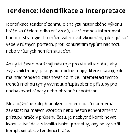
Tendence: identifikace a interpretace
Identifikace tendencí zahrnuje analýzu historického výkonu
hráče za účelem odhalení vzorů, které mohou informovat
budoucí strategie. To může zahrnovat zkoumání, jak si pálkař
vede v různých počtech, proti konkrétním typům nadhozu
nebo v různých herních situacích.
Analytici často používají nástroje pro vizualizaci dat, aby
zvýraznili trendy, jako jsou tepelné mapy, které ukazují, kde
má hráč tendenci zasahovat do míče. Interpretací těchto
trendů mohou týmy vyvinout přizpůsobené přístupy pro
nadhazovací zápasy nebo obranné uspořádání.
Mezi běžné úskalí při analýze tendencí patří nadměrná
závislost na malých vzorcích nebo nezohlednění změn v
přístupu hráče v průběhu času. Je nezbytné kombinovat
kvantitativní data s kvalitativními poznatky, aby se vytvořil
komplexní obraz tendencí hráče.