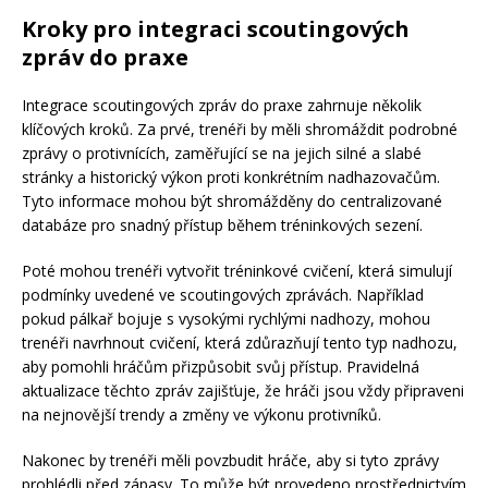
Kroky pro integraci scoutingových
zpráv do praxe
Integrace scoutingových zpráv do praxe zahrnuje několik
klíčových kroků. Za prvé, trenéři by měli shromáždit podrobné
zprávy o protivnících, zaměřující se na jejich silné a slabé
stránky a historický výkon proti konkrétním nadhazovačům.
Tyto informace mohou být shromážděny do centralizované
databáze pro snadný přístup během tréninkových sezení.
Poté mohou trenéři vytvořit tréninkové cvičení, která simulují
podmínky uvedené ve scoutingových zprávách. Například
pokud pálkař bojuje s vysokými rychlými nadhozy, mohou
trenéři navrhnout cvičení, která zdůrazňují tento typ nadhozu,
aby pomohli hráčům přizpůsobit svůj přístup. Pravidelná
aktualizace těchto zpráv zajišťuje, že hráči jsou vždy připraveni
na nejnovější trendy a změny ve výkonu protivníků.
Nakonec by trenéři měli povzbudit hráče, aby si tyto zprávy
prohlédli před zápasy. To může být provedeno prostřednictvím