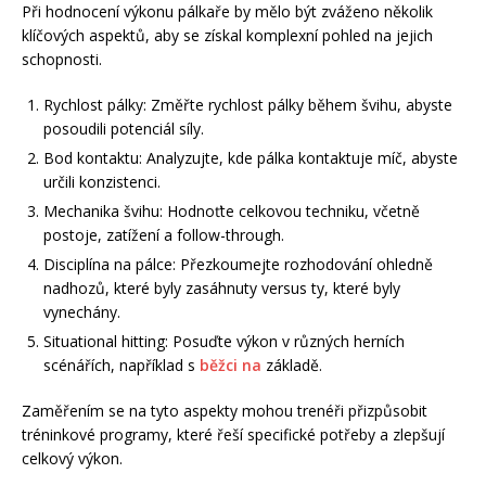
Při hodnocení výkonu pálkaře by mělo být zváženo několik
klíčových aspektů, aby se získal komplexní pohled na jejich
schopnosti.
Rychlost pálky: Změřte rychlost pálky během švihu, abyste
posoudili potenciál síly.
Bod kontaktu: Analyzujte, kde pálka kontaktuje míč, abyste
určili konzistenci.
Mechanika švihu: Hodnoťte celkovou techniku, včetně
postoje, zatížení a follow-through.
Disciplína na pálce: Přezkoumejte rozhodování ohledně
nadhozů, které byly zasáhnuty versus ty, které byly
vynechány.
Situational hitting: Posuďte výkon v různých herních
scénářích, například s
běžci na
základě.
Zaměřením se na tyto aspekty mohou trenéři přizpůsobit
tréninkové programy, které řeší specifické potřeby a zlepšují
celkový výkon.