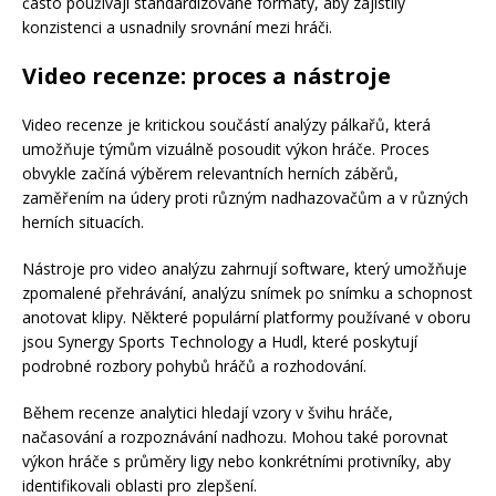
často používají standardizované formáty, aby zajistily
konzistenci a usnadnily srovnání mezi hráči.
Video recenze: proces a nástroje
Video recenze je kritickou součástí analýzy pálkařů, která
umožňuje týmům vizuálně posoudit výkon hráče. Proces
obvykle začíná výběrem relevantních herních záběrů,
zaměřením na údery proti různým nadhazovačům a v různých
herních situacích.
Nástroje pro video analýzu zahrnují software, který umožňuje
zpomalené přehrávání, analýzu snímek po snímku a schopnost
anotovat klipy. Některé populární platformy používané v oboru
jsou Synergy Sports Technology a Hudl, které poskytují
podrobné rozbory pohybů hráčů a rozhodování.
Během recenze analytici hledají vzory v švihu hráče,
načasování a rozpoznávání nadhozu. Mohou také porovnat
výkon hráče s průměry ligy nebo konkrétními protivníky, aby
identifikovali oblasti pro zlepšení.