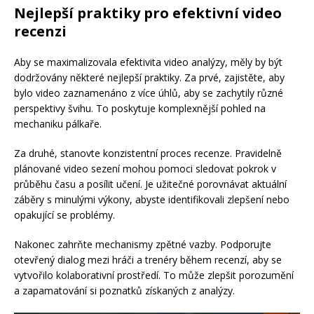
Nejlepší praktiky pro efektivní video
recenzi
Aby se maximalizovala efektivita video analýzy, měly by být
dodržovány některé nejlepší praktiky. Za prvé, zajistěte, aby
bylo video zaznamenáno z více úhlů, aby se zachytily různé
perspektivy švihu. To poskytuje komplexnější pohled na
mechaniku pálkaře.
Za druhé, stanovte konzistentní proces recenze. Pravidelně
plánované video sezení mohou pomoci sledovat pokrok v
průběhu času a posílit učení. Je užitečné porovnávat aktuální
záběry s minulými výkony, abyste identifikovali zlepšení nebo
opakující se problémy.
Nakonec zahrňte mechanismy zpětné vazby. Podporujte
otevřený dialog mezi hráči a trenéry během recenzí, aby se
vytvořilo kolaborativní prostředí. To může zlepšit porozumění
a zapamatování si poznatků získaných z analýzy.