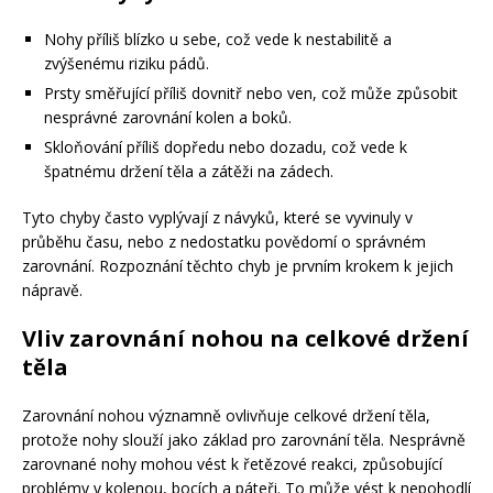
Nohy příliš blízko u sebe, což vede k nestabilitě a
zvýšenému riziku pádů.
Prsty směřující příliš dovnitř nebo ven, což může způsobit
nesprávné zarovnání kolen a boků.
Skloňování příliš dopředu nebo dozadu, což vede k
špatnému držení těla a zátěži na zádech.
Tyto chyby často vyplývají z návyků, které se vyvinuly v
průběhu času, nebo z nedostatku povědomí o správném
zarovnání. Rozpoznání těchto chyb je prvním krokem k jejich
nápravě.
Vliv zarovnání nohou na celkové držení
těla
Zarovnání nohou významně ovlivňuje celkové držení těla,
protože nohy slouží jako základ pro zarovnání těla. Nesprávně
zarovnané nohy mohou vést k řetězové reakci, způsobující
problémy v kolenou, bocích a páteři. To může vést k nepohodlí