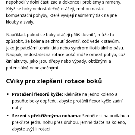
nepohodlí v dolní části zad a dokonce i problémy s rameny.
Když se boky nedostatečně otáčejí, mohou nastat
kompenzační pohyby, které vyvíjejí nadměrný tlak na jiné
klouby a svaly.
Například, pokud se boky otáčejí příliš dovnitř, může to
způsobit, že kolena se zhroutí dovnitř, což vede k stavům,
jako je patelární tendinitida nebo syndrom iliotibiálního pásu.
Naopak, nedostatečná rotace boků může omezit pohyb, což
činí aktivity, jako jsou dřepy nebo výpady, obtížnými a
potenciálně nebezpečnými.
CViky pro zlepšení rotace boků
Protažení flexorů kyčle:
Klekněte na jedno koleno a
posuňte boky dopředu, abyste protáhli flexor kyčle zadní
nohy.
Sezení s překříženýma nohama:
Sedněte si na podlahu a
překřižte jednu nohu přes druhou, jemně tlačte na koleno,
abyste zvýšili rotaci.