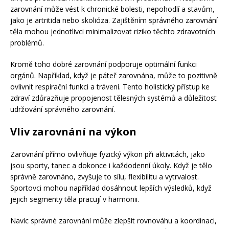
zarovnání může vést k chronické bolesti, nepohodlí a stavům,
jako je artritida nebo skolióza. Zajištěním správného zarovnání
těla mohou jednotlivci minimalizovat riziko těchto zdravotních
problémů.
Kromě toho dobré zarovnání podporuje optimální funkci
orgánů. Například, když je páteř zarovnána, může to pozitivně
ovlivnit respirační funkci a trávení. Tento holistický přístup ke
zdraví zdůrazňuje propojenost tělesných systémů a důležitost
udržování správného zarovnání.
Vliv zarovnání na výkon
Zarovnání přímo ovlivňuje fyzický výkon při aktivitách, jako
jsou sporty, tanec a dokonce i každodenní úkoly. Když je tělo
správně zarovnáno, zvyšuje to sílu, flexibilitu a vytrvalost.
Sportovci mohou například dosáhnout lepších výsledků, když
jejich segmenty těla pracují v harmonii.
Navíc správné zarovnání může zlepšit rovnováhu a koordinaci,