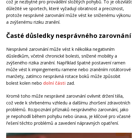
což je nezbytné pro provádění složitých pohybů. To je obzvlášť
důležité ve sportech, které vyžadují obratnost a preciznost,
protože nesprávné zarovnání může vést ke sníženému výkonu
a zvýšenému riziku zranění.
Časté důsledky nesprávného zarovnání
Nesprávné zarovnání může vést k několika negativním
důsledkům, včetně chronické bolesti, snížené mobility a
zvýšeného rizika zranění. Například špatné postavení ramen
může vést k impingementu ramene nebo zraněním rotátorové
manžety, zatímco nesprávná rotace boků může způsobit
bolest kolen nebo
dolní části
zad.
Kromě toho může nesprávné zarovnání ovlivnit držení těla,
což vede k shrbenému vzhledu a dalšímu zhoršení zdravotních
problémů. Rozpoznání příznaků nesprávného zarovnání, jako
je nepohodlí během pohybu nebo únava, je klíčové pro včasné
řešení těchto problémů a zavedení nápravných opatření.