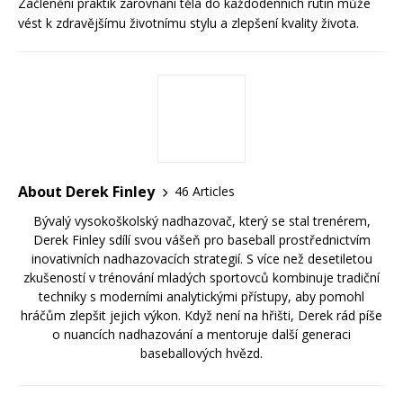
Začlenění praktik zarovnání těla do každodenních rutin může
vést k zdravějšímu životnímu stylu a zlepšení kvality života.
About Derek Finley
46 Articles
Bývalý vysokoškolský nadhazovač, který se stal trenérem,
Derek Finley sdílí svou vášeň pro baseball prostřednictvím
inovativních nadhazovacích strategií. S více než desetiletou
zkušeností v trénování mladých sportovců kombinuje tradiční
techniky s moderními analytickými přístupy, aby pomohl
hráčům zlepšit jejich výkon. Když není na hřišti, Derek rád píše
o nuancích nadhazování a mentoruje další generaci
baseballových hvězd.