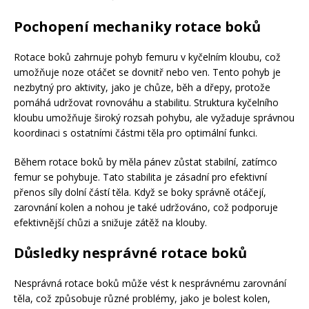
Pochopení mechaniky rotace boků
Rotace boků zahrnuje pohyb femuru v kyčelním kloubu, což
umožňuje noze otáčet se dovnitř nebo ven. Tento pohyb je
nezbytný pro aktivity, jako je chůze, běh a dřepy, protože
pomáhá udržovat rovnováhu a stabilitu. Struktura kyčelního
kloubu umožňuje široký rozsah pohybu, ale vyžaduje správnou
koordinaci s ostatními částmi těla pro optimální funkci.
Během rotace boků by měla pánev zůstat stabilní, zatímco
femur se pohybuje. Tato stabilita je zásadní pro efektivní
přenos síly dolní částí těla. Když se boky správně otáčejí,
zarovnání kolen a nohou je také udržováno, což podporuje
efektivnější chůzi a snižuje zátěž na klouby.
Důsledky nesprávné rotace boků
Nesprávná rotace boků může vést k nesprávnému zarovnání
těla, což způsobuje různé problémy, jako je bolest kolen,