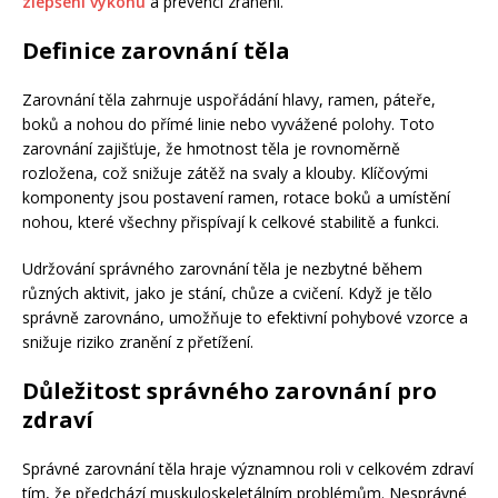
zlepšení výkonu
a prevenci zranění.
Definice zarovnání těla
Zarovnání těla zahrnuje uspořádání hlavy, ramen, páteře,
boků a nohou do přímé linie nebo vyvážené polohy. Toto
zarovnání zajišťuje, že hmotnost těla je rovnoměrně
rozložena, což snižuje zátěž na svaly a klouby. Klíčovými
komponenty jsou postavení ramen, rotace boků a umístění
nohou, které všechny přispívají k celkové stabilitě a funkci.
Udržování správného zarovnání těla je nezbytné během
různých aktivit, jako je stání, chůze a cvičení. Když je tělo
správně zarovnáno, umožňuje to efektivní pohybové vzorce a
snižuje riziko zranění z přetížení.
Důležitost správného zarovnání pro
zdraví
Správné zarovnání těla hraje významnou roli v celkovém zdraví
tím, že předchází muskuloskeletálním problémům. Nesprávné