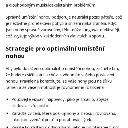
a dlouhodobým muskuloskeletálním problémům.
Správné umístění nohou podporuje neutrální pozici páteře, což
je nezbytné pro efektivní pohyb a snížení rizika zranění. Když
jsou nohy správně zarovnány, tělo může fungovat efektivněji,
což zvyšuje výkon v každodenních aktivitách a sportu.
Strategie pro optimální umístění
nohou
Aby bylo dosaženo optimálního umístění nohou, začněte tím,
že budete cvičit stání a chůzi s vědomím vašeho postavení
nohou. Pravidelně kontrolujte, že vaše nohy jsou na šířku
ramen a že vaše hmotnost je rovnoměrně rozložena.
Používejte vizuální nápovědy, jako je zrcadlo, abyste
sledovali svůj postoj.
Zařaďte cvičení, která posilují nohy a zlepšují rovnováhu,
jako jsou zvedání prstů a protahování lýtek.
Zvažte konzultaci s odborníkem, jako je fyzioterapeut, pro