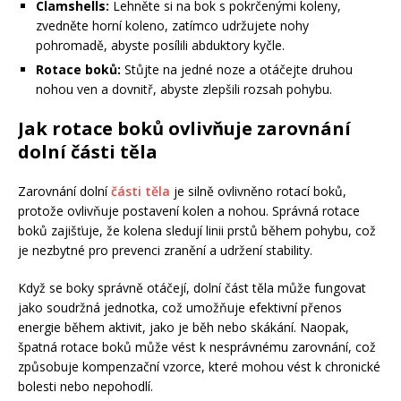
Clamshells:
Lehněte si na bok s pokrčenými koleny,
zvedněte horní koleno, zatímco udržujete nohy
pohromadě, abyste posílili abduktory kyčle.
Rotace boků:
Stůjte na jedné noze a otáčejte druhou
nohou ven a dovnitř, abyste zlepšili rozsah pohybu.
Jak rotace boků ovlivňuje zarovnání
dolní části těla
Zarovnání dolní
části těla
je silně ovlivněno rotací boků,
protože ovlivňuje postavení kolen a nohou. Správná rotace
boků zajišťuje, že kolena sledují linii prstů během pohybu, což
je nezbytné pro prevenci zranění a udržení stability.
Když se boky správně otáčejí, dolní část těla může fungovat
jako soudržná jednotka, což umožňuje efektivní přenos
energie během aktivit, jako je běh nebo skákání. Naopak,
špatná rotace boků může vést k nesprávnému zarovnání, což
způsobuje kompenzační vzorce, které mohou vést k chronické
bolesti nebo nepohodlí.