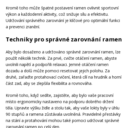
Kromě toho může špatné postavení ramen ovlivnit sportovní
výkon a každodenní aktivity, což snižuje sílu a efektivitu.
Udržování správného zarovnání je klíčové pro optimální funkci
a prevenci zranění.
Techniky pro správné zarovnání ramen
Aby bylo dosaženo a udržováno správné zarovnání ramen, lze
použít několik technik. Za prvé, cvičte otáčení ramen, abyste
uvolnili napětí a podpořili relaxaci. Jemné otáčení ramen
dozadu a dolů může pomoci resetovat jejich polohu. Za
druhé, zařaďte protahovací cvičení, která cílí na hrudník a horní
část zad, aby se zlepšila flexibilita a rovnováha.
Kromě toho, když sedíte, zajistěte, aby bylo vaše pracovní
místo ergonomicky nastaveno na podporu dobrého držení
těla. Upravte výšku židle a stolu tak, aby vaše lokty byly v úhlu
90 stupňů a ramena zůstávala uvolněná. Pravidelné přestávky
na stání a protahování mohou také pomoci udržovat správné
zarovnání ramen po celý den.