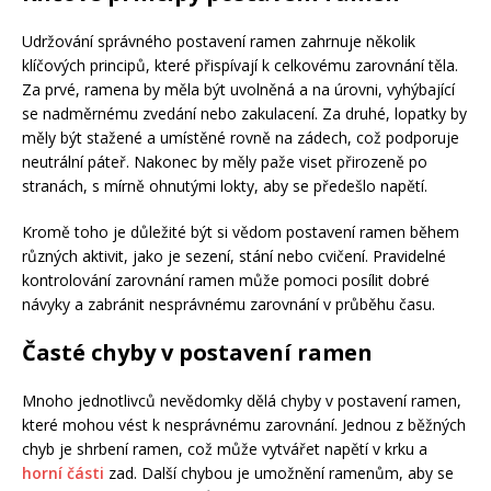
Udržování správného postavení ramen zahrnuje několik
klíčových principů, které přispívají k celkovému zarovnání těla.
Za prvé, ramena by měla být uvolněná a na úrovni, vyhýbající
se nadměrnému zvedání nebo zakulacení. Za druhé, lopatky by
měly být stažené a umístěné rovně na zádech, což podporuje
neutrální páteř. Nakonec by měly paže viset přirozeně po
stranách, s mírně ohnutými lokty, aby se předešlo napětí.
Kromě toho je důležité být si vědom postavení ramen během
různých aktivit, jako je sezení, stání nebo cvičení. Pravidelné
kontrolování zarovnání ramen může pomoci posílit dobré
návyky a zabránit nesprávnému zarovnání v průběhu času.
Časté chyby v postavení ramen
Mnoho jednotlivců nevědomky dělá chyby v postavení ramen,
které mohou vést k nesprávnému zarovnání. Jednou z běžných
chyb je shrbení ramen, což může vytvářet napětí v krku a
horní části
zad. Další chybou je umožnění ramenům, aby se