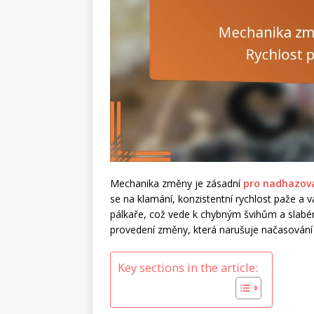
Mechanika změny je zásadní
pro nadhazov
se na klamání, konzistentní rychlost paže a
pálkaře, což vede k chybným švihům a slabé
provedení změny, která narušuje načasování 
Key sections in the article: