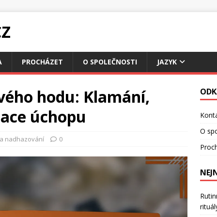
CZ
A
PROCHÁZET
O SPOLEČNOSTI
JAZYK
ého hodu: Klamání,
ODK
riace úchopu
Konta
O spo
a nadhazování
0
Proc
NEJ
Rutin
rituá