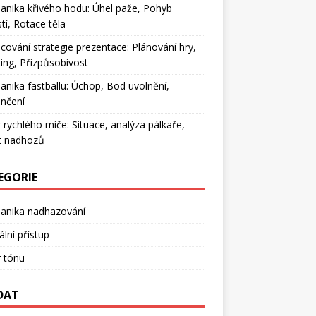
nika křivého hodu: Úhel paže, Pohyb
tí, Rotace těla
cování strategie prezentace: Plánování hry,
ing, Přizpůsobivost
nika fastballu: Úchop, Bod uvolnění,
nčení
 rychlého míče: Situace, analýza pálkaře,
t nadhozů
EGORIE
anika nadhazování
lní přístup
 tónu
DAT