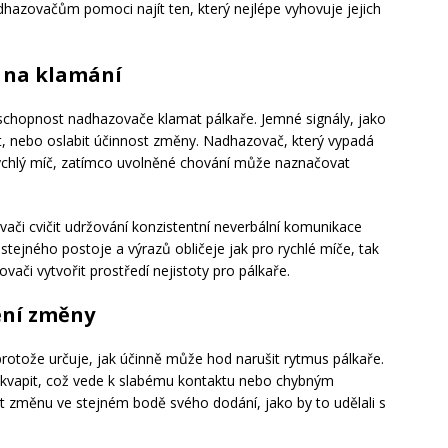
azovačům pomoci najít ten, který nejlépe vyhovuje jejich
 na klamání
chopnost nadhazovače klamat pálkaře. Jemné signály, jako
it, nebo oslabit účinnost změny. Nadhazovač, který vypadá
 rychlý míč, zatímco uvolněné chování může naznačovat
ači cvičit udržování konzistentní neverbální komunikace
tejného postoje a výrazů obličeje jak pro rychlé míče, tak
i vytvořit prostředí nejistoty pro pálkaře.
ění změny
protože určuje, jak účinně může hod narušit rytmus pálkaře.
vapit, což vede k slabému kontaktu nebo chybným
it změnu ve stejném bodě svého dodání, jako by to udělali s