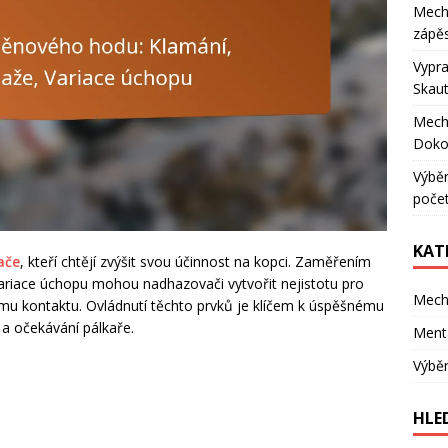
Mecha
zápěs
Vypra
Skaut
Mecha
Doko
Výběr
poče
KAT
ače
, kteří chtějí zvýšit svou účinnost na kopci. Zaměřením
 variace úchopu mohou nadhazovači vytvořit nejistotu pro
Mech
mu kontaktu. Ovládnutí těchto prvků je klíčem k úspěšnému
a očekávání pálkaře.
Mentá
Výběr
HLE