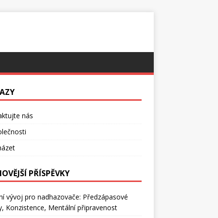
AZY
ktujte nás
lečnosti
házet
NOVĚJŠÍ PŘÍSPĚVKY
ní vývoj pro nadhazovače: Předzápasové
ly, Konzistence, Mentální připravenost