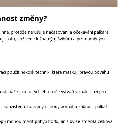
innost změny?
činná, protože narušuje načasování a očekávání pálkaře.
ejistotu, což vede k špatným švihům a promarněným
či použít několik technik, které maskují pravou povahu
sti paže jako u rychlého míče vytváří vizuální iluzi pro
 konzistentního s jinými hody pomáhá zabránit pálkaři
u mohou měnit pohyb hodu, aniž by se změnila celková