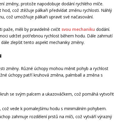
ázení změny, protože napodobuje dodání rychlého míče.
 hod, což ztěžuje pálkaři předvídat změnu rychlosti. Náhlý
nu, což umožňuje pálkaři upravit své načasování.
i paže, měli by pravidelně cvičit
svou mechaniku
dodání.
oci udržet potřebnou rychlost během hodu. Dále zahrnutí
e dále zlepšit tento aspekt mechaniky změny.
u
nosti změny. Různé úchopy mohou měnit pohyb a rychlost
ěžné úchopy patří kruhová změna, palmball a změna s
kruh se svým palcem a ukazováčkem, což pomáhá vytvořit
ni, což vede k pomalejšímu hodu s minimálním pohybem.
chop zahrnuje rozdělení prstů na míči, což vytváří výrazný