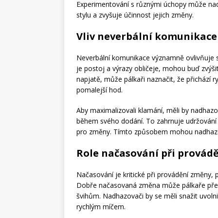
Experimentování s různými úchopy může nadh
stylu a zvyšuje účinnost jejich změny.
Vliv neverbální komunikace
Neverbální komunikace významně ovlivňuje s
je postoj a výrazy obličeje, mohou buď zvýš
napjatě, může pálkaři naznačit, že přichází
pomalejší hod.
Aby maximalizovali klamání, měli by nadhazov
během svého dodání. To zahrnuje udržování s
pro změny. Tímto způsobem mohou nadhazovač
Role načasování při provád
Načasování je kritické při provádění změny, 
Dobře načasovaná změna může pálkaře přek
švihům. Nadhazovači by se měli snažit uvoln
rychlým míčem.