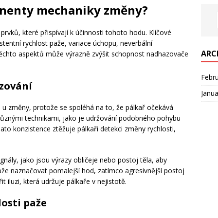
onenty mechaniky změny?
rvků, které přispívají k účinnosti tohoto hodu. Klíčové
tentní rychlost paže, variace úchopu, neverbální
ARC
těchto aspektů může výrazně zvýšit schopnost nadhazovače
Febr
zování
Janua
 u změny, protože se spoléhá na to, že pálkař očekává
 různými technikami, jako je udržování podobného pohybu
ato konzistence ztěžuje pálkaři detekci změny rychlosti,
nály, jako jsou výrazy obličeje nebo postoj těla, aby
ůže naznačovat pomalejší hod, zatímco agresivnější postoj
 iluzi, která udržuje pálkaře v nejistotě.
losti paže