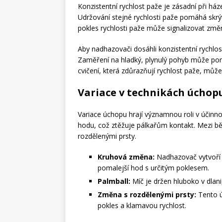
Konzistentní rychlost paže je zásadní při h
Udržování stejné rychlosti paže pomáhá skrýt
pokles rychlosti paže může signalizovat změ
Aby nadhazovači dosáhli konzistentní rychlost
Zaměření na hladký, plynulý pohyb může pom
cvičení, která zdůrazňují rychlost paže, můž
Variace v technikách úchop
Variace úchopu hrají významnou roli v účin
hodu, což ztěžuje pálkařům kontakt. Mezi b
rozdělenými prsty.
Kruhová změna:
Nadhazovač vytvoří 
pomalejší hod s určitým poklesem.
Palmball:
Míč je držen hluboko v dla
Změna s rozdělenými prsty:
Tento ú
pokles a klamavou rychlost.