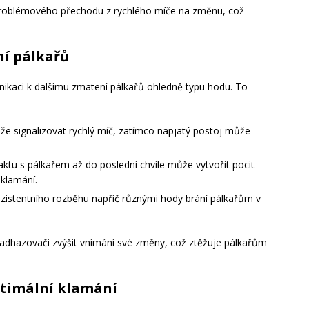
zproblémového přechodu z rychlého míče na změnu, což
ní pálkařů
kaci k dalšímu zmatení pálkařů ohledně typu hodu. To
že signalizovat rychlý míč, zatímco napjatý postoj může
ktu s pálkařem až do poslední chvíle může vytvořit pocit
 klamání.
zistentního rozběhu napříč různými hody brání pálkařům v
adhazovači zvýšit vnímání své změny, což ztěžuje pálkařům
ptimální klamání