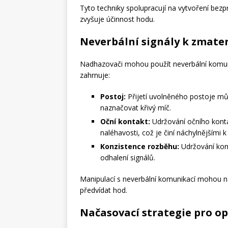
Tyto techniky spolupracují na vytvoření be
zvyšuje účinnost hodu.
Neverbální signály k zmate
Nadhazovači mohou použít neverbální komuni
zahrnuje:
Postoj:
Přijetí uvolněného postoje mů
naznačovat křivý míč.
Oční kontakt:
Udržování očního konta
naléhavosti, což je činí náchylnějšími k
Konzistence rozběhu:
Udržování kon
odhalení signálů.
Manipulací s neverbální komunikací mohou n
předvídat hod.
Načasovací strategie pro o