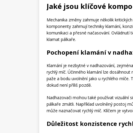
Jaké jsou klíčové komp
Mechanika změny zahrnuje několik kritických p
komponenty zahrnují techniky klamání, konzis
komunikaci a přesné načasování. Ovládnutí 
klamat pálkaře.
Pochopení klamání v nadha
Klamání je nezbytné v nadhazování, zejména
rychlý míč. Účinného klamání lze dosáhnout
paže a bodu uvolnění jako u rychlého míče. T
dokud není příliš pozdě.
Nadhazovači mohou také používat vizuální sig
pálkaře zmátli. Například uvolněný postoj m
může naznačovat rychlý míč. Klíčem je vytvořit
Důležitost konzistence rych